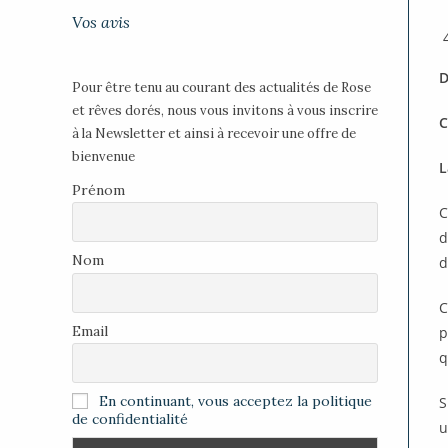
Vos avis
D
Pour être tenu au courant des actualités de Rose
et rêves dorés, nous vous invitons à vous inscrire
C
à la Newsletter et ainsi à recevoir une offre de
bienvenue
L
Prénom
C
d
Nom
d
C
Email
p
q
En continuant, vous acceptez la politique
S
de confidentialité
u