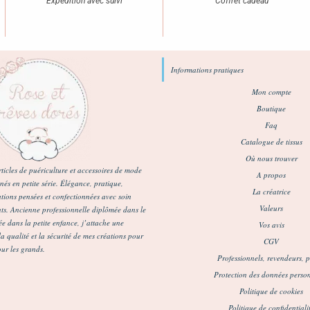
Expédition avec suivi
Coffret cadeau
Informations pratiques
Mon compte
Boutique
Faq
Catalogue de tissus
Où nous trouver
ticles de puériculture et accessoires de mode
A propos
és en petite série. Élégance, pratique,
La créatrice
tions pensées et confectionnées avec soin
Valeurs
nts. Ancienne professionnelle diplômée dans le
e dans la petite enfance, j’attache une
Vos avis
 qualité et la sécurité de mes créations pour
CGV
our les grands.
Professionnels, revendeurs, p
Protection des données person
Politique de cookies
Politique de confidentiali