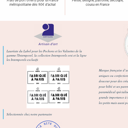
Frais de port offerts pour la France
Pensé, designé, patronné, découpé,
métropolitaine dès 90€ d’achat
cousu en France
Lauréate du Label pour les Pochons et les Valisettes de la
gamme l'Intemporel, la collection Intemporels orsi et la ligne
les Intemporels exclusifs
Marque française d’ar
uniques ou confectionn
douceur pour des créa
pour bébé et ses pare
paramédical spécialisé
grande importance à la
les petits mais aussi p
Sélectionnée chez notre partenaire