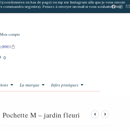
il (coordonnées en bas de page) ou mp sur Instagram afin que je vous envoie
s commandes urgentes). Pensez à envoyer un mail si vous souhaitez être
Mon compte
0,00
€
0
0
tions
La marque
Infos pratiques
Pochette M – jardin fleuri