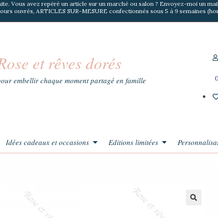
 site. Vous avez repéré un article sur un marché ou salon ? Envoyez-moi un ma
5 jours ouvrés, ARTICLES SUR-MESURE confectionnés sous 5 à 9 semaines (hor
Rose et rêves dorés
 pour embellir chaque moment partagé en famille
Idées cadeaux et occasions
Editions limitées
Personnalisa