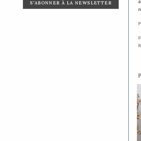
a
n
P
I
R
P