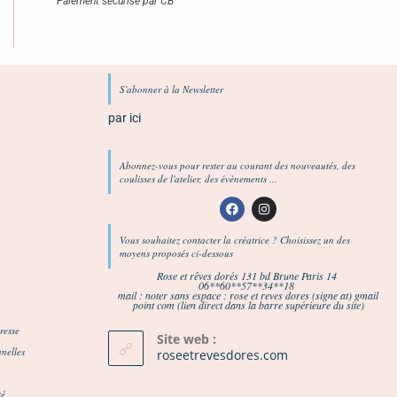
Paiement sécurisé par CB
S'abonner à la Newsletter
par ici
Abonnez-vous pour rester au courant des nouveautés, des
coulisses de l'atelier, des évènements ...
Vous souhaitez contacter la créatrice ? Choisissez un des
moyens proposés ci-dessous
Rose et rêves dorés
131 bd Brune Paris 14
06**60**57**34**18
mail : noter sans espace : rose et reves dores (signe at) gmail
point com (lien direct dans la barre supérieure du site)
resse
Site web :
nelles
roseetrevesdores.com
té