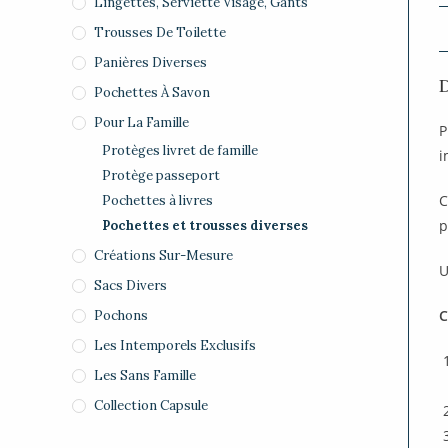
Lingettes, Serviette Visage, Gants
Trousses De Toilette
Panières Diverses
D
Pochettes À Savon
Pour La Famille
P
Protèges livret de famille
i
Protège passeport
C
Pochettes à livres
p
Pochettes et trousses diverses
Créations Sur-Mesure
U
Sacs Divers
C
Pochons
Les Intemporels Exclusifs
Les Sans Famille
Collection Capsule