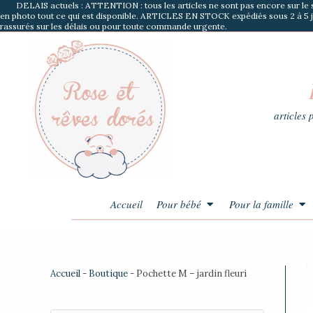
DELAIS actuels : ATTENTION : tous les articles ne sont pas encore sur le
en photo tout ce qui est disponible. ARTICLES EN STOCK expédiés sous 2 à 
rassurés sur les délais ou pour toute commande urgente.
articles
Accueil
Pour bébé
Pour la famille
Accueil
-
Boutique
-
Pochette M – jardin fleuri