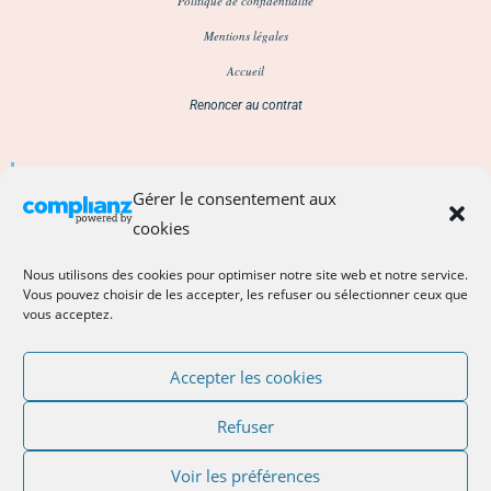
Politique de confidentialité
Mentions légales
Accueil
Renoncer au contrat
S'abonner à la Newsletter
Gérer le consentement aux
par ici
cookies
Nous utilisons des cookies pour optimiser notre site web et notre service.
Abonnez-vous pour rester au courant des nouveautés, des coulisses de l'atelier, des
évènements ...
Vous pouvez choisir de les accepter, les refuser ou sélectionner ceux que
vous acceptez.
Vous souhaitez contacter la créatrice ? Choisissez un des moyens proposés ci-dessous
Accepter les cookies
Rose et rêves dorés
131 bd Brune Paris 14
06**60**57**34**18
mail : noter sans espace : rose et reves dores (signe at) gmail point com (lien direct dans
la barre supérieure du site)
Refuser
Site web :
Voir les préférences
roseetrevesdores.com